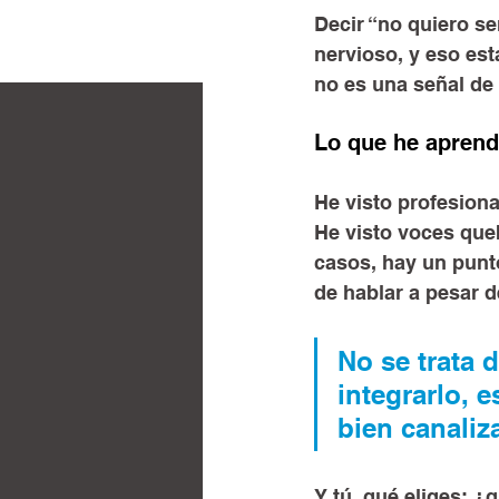
Decir “no quiero se
nervioso, y eso est
no es una señal de
Lo que he aprend
He visto profesiona
He visto voces queb
casos, hay un punto
de hablar a pesar de
No se trata 
integrarlo, 
bien canaliz
Y tú, qué eliges: ¿