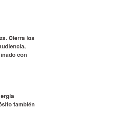
a. Cierra los 
audiencia, 
ginado con 
ergía 
ósito también 