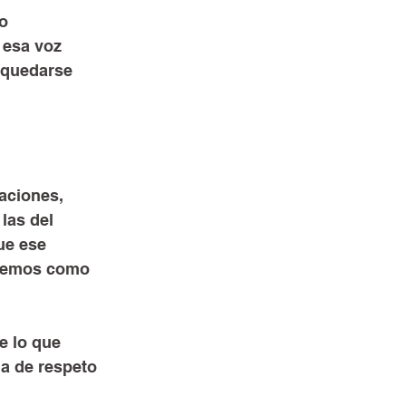
o 
 esa voz 
 quedarse 
aciones, 
las del 
ue ese 
 vemos como 
e lo que 
a de respeto 