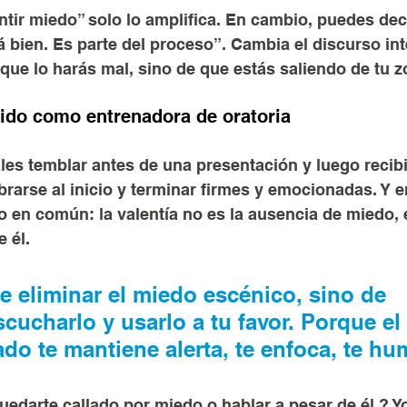
ntir miedo” solo lo amplifica. En cambio, puedes deci
á bien. Es parte del proceso”. Cambia el discurso int
 que lo harás mal, sino de que estás saliendo de tu
ido como entrenadora de oratoria
les temblar antes de una presentación y luego recibi
rarse al inicio y terminar firmes y emocionadas. Y e
 en común: la valentía no es la ausencia de miedo, e
 él.
de eliminar el miedo escénico, sino de 
escucharlo y usarlo a tu favor. Porque el
ado te mantiene alerta, te enfoca, te hu
quedarte callado por miedo o hablar a pesar de él ? Yo