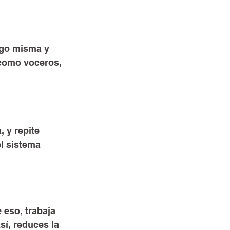
go misma y 
como voceros, 
, y repite 
l sistema 
eso, trabaja 
sí, reduces la 