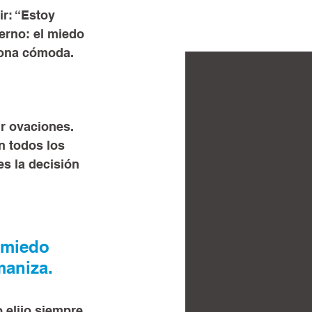
r: “Estoy 
erno: el miedo 
 zona cómoda.
r ovaciones. 
n todos los 
s la decisión 
 miedo 
maniza.
 elijo siempre 