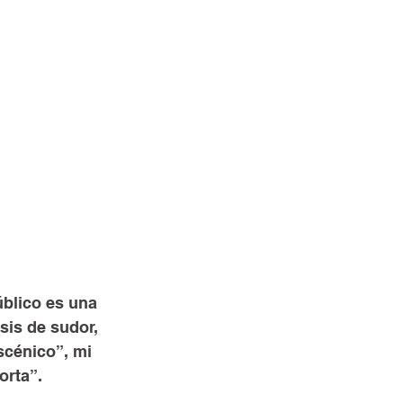
blico es una 
sis de sudor, 
scénico”, mi 
orta”.