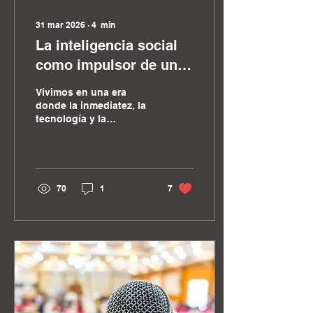
31 mar 2026
∙
4
min
La inteligencia social
como impulsor de una
comunicación efectiva
Vivimos en una era
y eficaz
donde la inmediatez, la
tecnología y la
hiperconectividad nos
hacen creer que estamos
más comunicados que
nunca. Sin embargo,
paradójicamente,
70
1
7
muchas veces lo que
falta no son canales ni
herramientas, sino
profundidad en nuestras
interacciones.