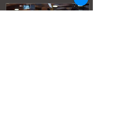
y me crean?”.
7 mar 2026
∙
3
min
Miedo escénico:
¿enemigo o aliado?
El miedo escénico no es
el enemigo, el problema
es la forma en la que lo
interpretamos. Para
muchas personas, ese