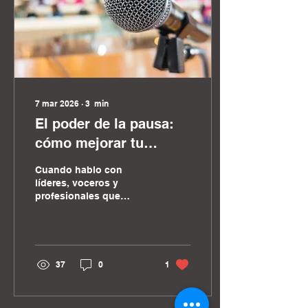
7 mar 2026
∙
3
min
El poder de la pausa:
cómo mejorar tu
presencia y persuasión
Cuando hablo con
al hablar en público
líderes, voceros y
profesionales que
quieren mejorar su
capacidad de influir
desde el escenario o
desde una sala de
juntas, siempre surge
37
0
1
una preocupación
recurrente: “¿Cómo
logro que me escuchen